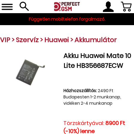
Független mobiltelefon forgalmazó.
VIP
>
Szervíz
>
Huawei
>
Akkumulátor
Akku Huawei Mate 10
Lite HB356687ECW
Telefon, tablet, okosóra
Házhozszállítás:
2490 Ft
Budapesten 1-2 munkanap,
Készleten
vidéken 2-4 munkanap
Gyári tartozékok
és szerviz alkatrészek
Törzskártyával:
8900 Ft
(-10%) lenne
Tartozékok