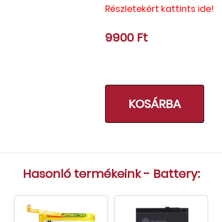
Részletekért kattints ide!
Tok, kábel, töltő, tartó
Információk
9900 Ft
Szállítás, fizetés, garancia
Kapcsolat
Cégünkről, elérhetőségek
KOSÁRBA
Hasonló termékeink - Battery: