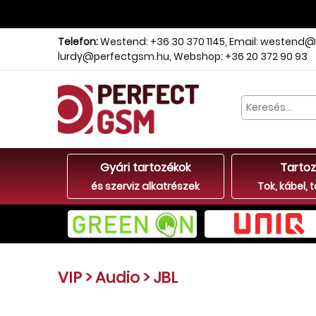
Telefon:
Westend: +36 30 370 1145
,
Email: westend@
lurdy@perfectgsm.hu
,
Webshop: +36 20 372 90 93
Gyári tartozékok
Tartoz
és szerviz alkatrészek
Tok, kábel, t
VIP
>
Audio
>
JBL