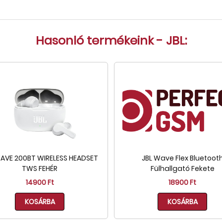
Hasonló termékeink - JBL:
WAVE 200BT WIRELESS HEADSET
JBL Wave Flex Bluetoot
TWS FEHÉR
Fülhallgató Fekete
14900 Ft
18900 Ft
KOSÁRBA
KOSÁRBA