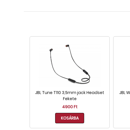
JBL Tune T110 3,5mm jack Headset
JBL 
Fekete
4900 Ft
KOSÁRBA