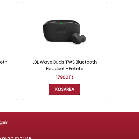
ooth
JBL Wave Buds TWS Bluetooth
Headset - Fekete
17900 Ft
KOSÁRBA
gek:
36 30 370 1145