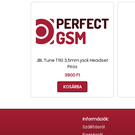
JBL Tune T110 3,5mm jack Headset
Piros
3900 Ft
KOSÁRBA
Információk:
Szállításról
Fizetésről