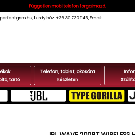
Független mobiltelefon forgalmazó.
perfectgsm.hu
,
Lurdy ház: +36 30 730 1145
,
Email:
ékok
Telefon, tablet, okosóra
Info
öltő, tartó
Készleten
Szállít
JBL WAVE 200BT WIRELESS 