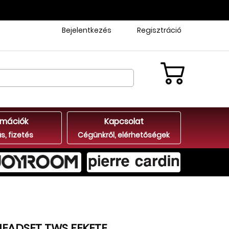
Bejelentkezés
Regisztráció
rmációk
Kapcsolat
ás, fizetés
Cégünkről, elérhetőségek
HEADSET TWS FEKETE