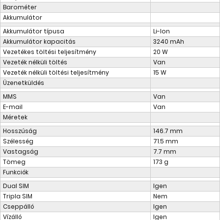
Barométer
Akkumulátor
Akkumulátor típusa
Li-Ion
Akkumulátor kapacitás
3240 mAh
Vezetékes töltési teljesítmény
20 W
Vezeték nélküli töltés
Van
Vezeték nélküli töltési teljesítmény
15 W
Üzenetküldés
MMS
Van
E-mail
Van
Méretek
Hosszúság
146.7 mm
Szélesség
71.5 mm
Vastagság
7.7 mm
Tömeg
173 g
Funkciók
Dual SIM
Igen
Tripla SIM
Nem
Cseppálló
Igen
Vízálló
Igen