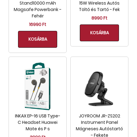
Stand10000 mAh
15W Wireless Autós
Magsafe Powerbank -
Töltő és Tartó - Fek
Fehér
8990 Ft
16990 Ft
KOSÁRBA
KOSÁRBA
INKAX EP-16 USB Type-
JOYROOM JR-ZS202
C Headset Huawei
Instrument Panel
Mate és P s
Mágneses Autóstartó
- Fekete