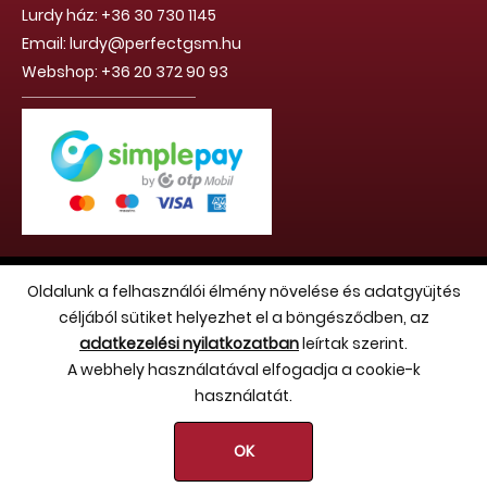
Lurdy ház: +36 30 730 1145
Email: lurdy@perfectgsm.hu
Webshop: +36 20 372 90 93
Copyright 2026 (c) Hello Benvin Kft. - Minden jog fenntartva
Oldalunk a felhasználói élmény növelése és adatgyüjtés
céljából sütiket helyezhet el a böngésződben, az
adatkezelési nyilatkozatban
leírtak szerint.
A webhely használatával elfogadja a cookie-k
használatát.
OK