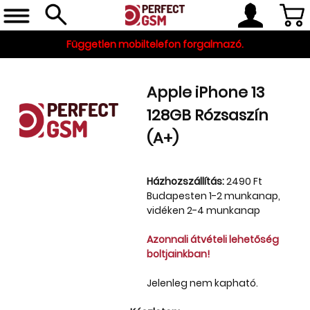
Független mobiltelefon forgalmazó.
Apple iPhone 13
128GB Rózsaszín
(A+)
Házhozszállítás:
2490 Ft
Budapesten 1-2 munkanap,
Telefon, tablet, okosóra
vidéken 2-4 munkanap
Készleten
Azonnali átvételi lehetőség
Gyári tartozékok
boltjainkban!
és szerviz alkatrészek
Jelenleg nem kapható.
Tartozékok