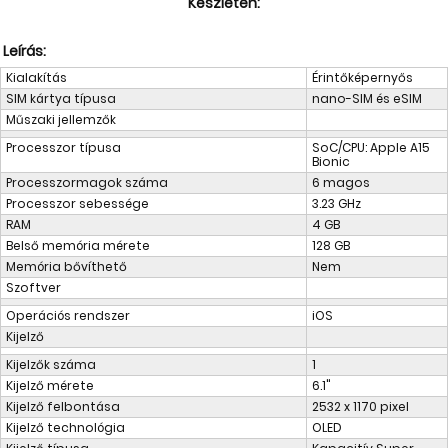
Készleten:
Tok, kábel, töltő, tartó
Leírás:
Információk
Kialakítás
Érintőképernyős
SIM kártya típusa
nano-SIM és eSIM
Szállítás, fizetés, garancia
Műszaki jellemzők
Kapcsolat
Processzor típusa
SoC/CPU: Apple A15
Bionic
Cégünkről, elérhetőségek
Processzormagok száma
6 magos
Processzor sebessége
3.23 GHz
RAM
4 GB
Belső memória mérete
128 GB
Memória bővíthető
Nem
Szoftver
Operációs rendszer
iOS
Kijelző
Kijelzők száma
1
Kijelző mérete
6.1"
Kijelző felbontása
2532 x 1170 pixel
Kijelző technológia
OLED