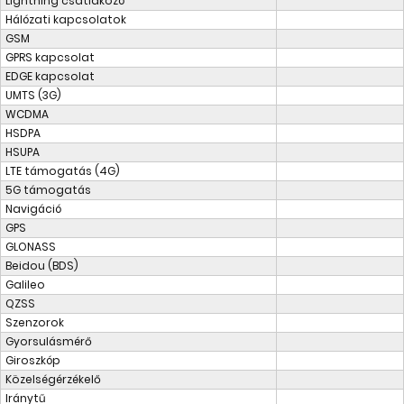
Lightning csatlakozó
Hálózati kapcsolatok
GSM
GPRS kapcsolat
EDGE kapcsolat
UMTS (3G)
WCDMA
HSDPA
HSUPA
LTE támogatás (4G)
5G támogatás
Navigáció
GPS
GLONASS
Beidou (BDS)
Galileo
QZSS
Szenzorok
Gyorsulásmérő
Giroszkóp
Közelségérzékelő
Iránytű