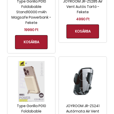
Type Gorilla P010
JOYROOM JR-ZS285 Air
Foldabable
Vent Autós Tartó -
Stand10000 mAh
Fekete
Magsafe Powerbank -
4990 Ft
Fekete
19990 Ft
KOSÁRBA
KOSÁRBA
Type Gorilla P010
JOYROOM JR-ZS241
Foldabable
Autómata Air Vent