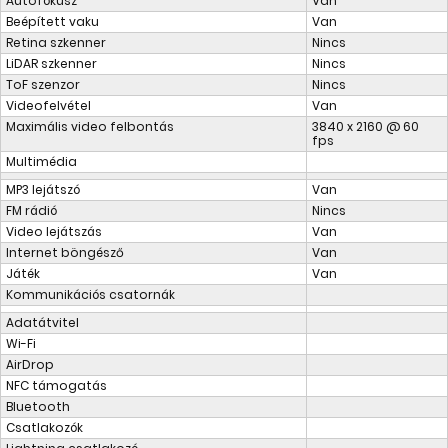
Autofókusz
Van
Beépített vaku
Van
Retina szkenner
Nincs
LiDAR szkenner
Nincs
ToF szenzor
Nincs
Videofelvétel
Van
Maximális video felbontás
3840 x 2160 @ 60
fps
Multimédia
MP3 lejátszó
Van
FM rádió
Nincs
Video lejátszás
Van
Internet böngésző
Van
Játék
Van
Kommunikációs csatornák
Adatátvitel
Wi-Fi
AirDrop
NFC támogatás
Bluetooth
Csatlakozók