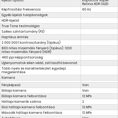
Kijelző típusa
Kapacitív Super
Retina XDR OLED
Képfrissítési frekvencia
60 Hz
Egyéb kijelző tulajdonságok
HDR-kijelző
True Tone technológia
Széles szín­tartomány (P3)
Haptikus érintés
2 000 000:1 kontrasztarány (tipikus)
800 nites maximális fényerő (tipikus); 1200
nites maximális fényerő (HDR)
460 ppi képpontsűrűség
Ujjlenyomatok ellen védő, zsírtaszító bevonat
Több nyelv és karakterkészlet egyidejű
megjelenítése
Kamera
Fényképező
Van
Előlapi kamera
Van
Előlapi kamera felbontása
12 MPx
Hátlapi kamerák száma
2
Első hátlapi kamera felbontása
12 MPx
Második hátlapi kamera felbontása
12 MPx