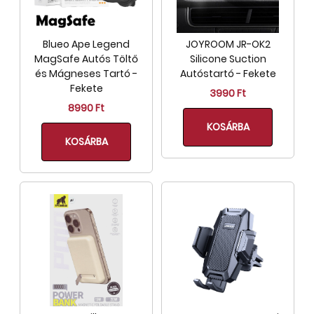
Blueo Ape Legend
JOYROOM JR-OK2
MagSafe Autós Töltő
Silicone Suction
és Mágneses Tartó -
Autóstartó - Fekete
Fekete
3990 Ft
8990 Ft
KOSÁRBA
KOSÁRBA