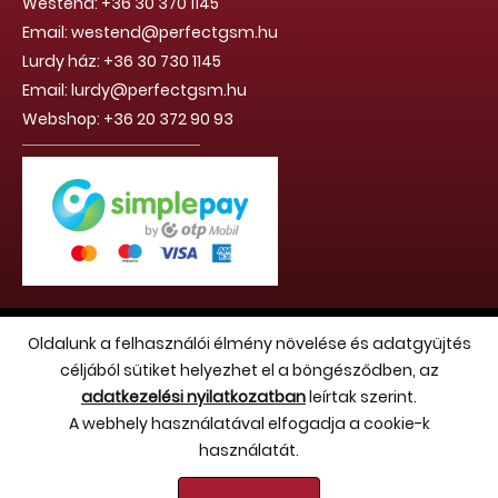
Westend: +36 30 370 1145
Email: westend@perfectgsm.hu
Lurdy ház: +36 30 730 1145
Email: lurdy@perfectgsm.hu
Webshop: +36 20 372 90 93
Copyright 2026 (c) Hello Benvin Kft. - Minden jog fenntartva
Oldalunk a felhasználói élmény növelése és adatgyüjtés
céljából sütiket helyezhet el a böngésződben, az
adatkezelési nyilatkozatban
leírtak szerint.
A webhely használatával elfogadja a cookie-k
használatát.