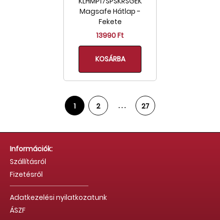
KLHMP17SPSKRSGEK
Magsafe Hátlap -
Fekete
13990 Ft
KOSÁRBA
. . .
1
2
27
Információk:
Szállításról
Fizetésről
Adatkezelési nyilatkozatunk
ÁSZF