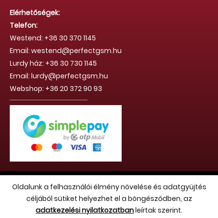
Elérhetőségek:
Telefon:
Westend: +36 30 370 1145
Email: westend@perfectgsm.hu
Lurdy ház: +36 30 730 1145
Email: lurdy@perfectgsm.hu
Webshop: +36 20 372 90 93
Copyright 2026 (c) Hello Benvin Kft. - Minden jog fenntartva
Oldalunk a felhasználói élmény növelése és adatgyüjtés
céljából sütiket helyezhet el a böngésződben, az
adatkezelési nyilatkozatban
leírtak szerint.