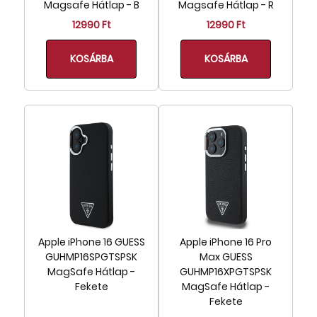
Magsafe Hátlap - B
Magsafe Hátlap - R
Tartó (33)
12990 Ft
12990 Ft
Táska (8)
KOSÁRBA
KOSÁRBA
Model
Airpods 1, Airpods 2 (10)
Airpods 1/2 (3)
Airpods 3 (10)
Airpods Pro (9)
Airpods Pro 2 (1)
iPhone 11 (6)
iPhone 11 Pro (11)
iPhone 11 Pro Max (8)
iPhone 12 Mini (45)
Apple iPhone 16 GUESS
Apple iPhone 16 Pro
GUHMP16SPGTSPSK
iPhone 12 Pro Max (5)
Max GUESS
MagSafe Hátlap -
GUHMP16XPGTSPSK
iPhone 12 Pro, iPhone 12 (15)
Fekete
MagSafe Hátlap -
iPhone 13 (41)
Fekete
iPhone 13 Mini (45)