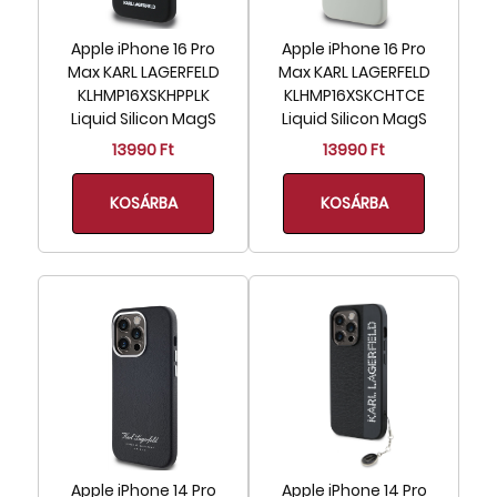
Rózsaszín (111)
Szürke (22)
Apple iPhone 16 Pro
Apple iPhone 16 Pro
Max KARL LAGERFELD
Max KARL LAGERFELD
Sárga (2)
KLHMP16XSKHPPLK
KLHMP16XSKCHTCE
Zöld (4)
Liquid Silicon MagS
Liquid Silicon MagS
Átlátszó (38)
13990 Ft
13990 Ft
Anyag
KOSÁRBA
KOSÁRBA
Ashai Glass (made in Japan) (5)
Gumi (12)
Liquid Silicon (150)
Metal/Fém (2)
PC+Akril (54)
PC+Metal/Műanyag+Fém (4)
PC+PU (191)
PC+Szövet (65)
PC/Műanyag (57)
PU/Bőr (122)
Apple iPhone 14 Pro
Apple iPhone 14 Pro