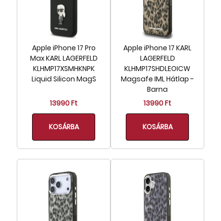
Apple iPhone 17 Pro
Apple iPhone 17 KARL
Max KARL LAGERFELD
LAGERFELD
KLHMP17XSMHKNPK
KLHMP17SHDLEOICW
Liquid Silicon MagS
Magsafe IML Hátlap -
Barna
13990 Ft
13990 Ft
KOSÁRBA
KOSÁRBA