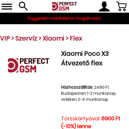
Független mobiltelefon forgalmazó.
VIP
>
Szervíz
>
Xiaomi
>
Flex
Xiaomi Poco X3
Átvezető flex
Telefon, tablet, okosóra
Házhozszállítás:
2490 Ft
Budapesten 1-2 munkanap,
Készleten
vidéken 2-4 munkanap
Gyári tartozékok
és szerviz alkatrészek
Törzskártyával:
8900 Ft
(-10%) lenne
Tartozékok