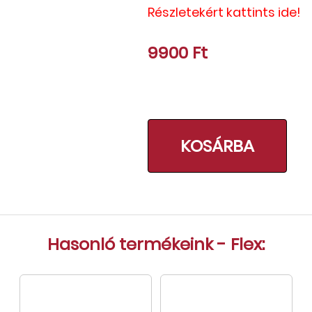
Részletekért kattints ide!
Tok, kábel, töltő, tartó
Információk
9900 Ft
Szállítás, fizetés, garancia
Kapcsolat
Cégünkről, elérhetőségek
KOSÁRBA
Hasonló termékeink - Flex: