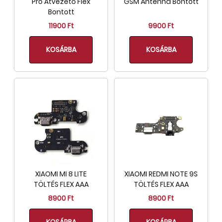
Pro Átvezető Flex
GSM Antenna Bontott
Bontott
11900 Ft
9900 Ft
KOSÁRBA
KOSÁRBA
XIAOMI MI 8 LITE
XIAOMI REDMI NOTE 9S
TÖLTÉS FLEX AAA
TÖLTÉS FLEX AAA
8900 Ft
8900 Ft