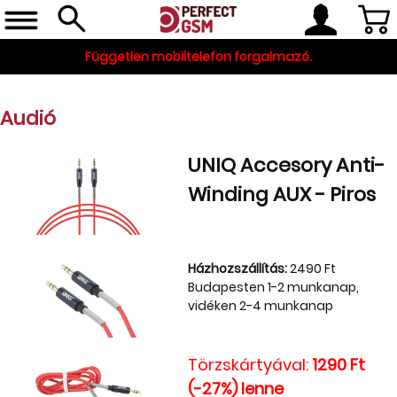
Független mobiltelefon forgalmazó.
Audió
UNIQ Accesory Anti-
Winding AUX - Piros
Telefon, tablet, okosóra
Házhozszállítás:
2490 Ft
Budapesten 1-2 munkanap,
Készleten
vidéken 2-4 munkanap
Gyári tartozékok
és szerviz alkatrészek
Törzskártyával:
1290 Ft
(-27%) lenne
Tartozékok