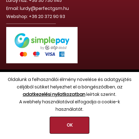
Lurdy ház: +36 30 730 1145
Email: lurdy@perfectgsm.hu
Webshop: +36 20 372 90 93
Copyright 2026 (c) Hello Benvin Kft. - Minden jog fenntartva
Oldalunk a felhasználói élmény növelése és adatgyüjtés
céljából sütiket helyezhet el a böngésződben, az
adatkezelési nyilatkozatban
leírtak szerint.
A webhely használatával elfogadja a cookie-k
használatát.
OK