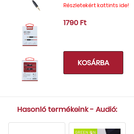
Részletekért kattints ide!
Tok, kábel, töltő, tartó
Információk
1790 Ft
Szállítás, fizetés, garancia
Kapcsolat
Cégünkről, elérhetőségek
KOSÁRBA
Hasonló termékeink - Audió: