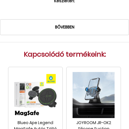
Készleten:
Tok, kábel, töltő, tartó
Információk
BŐVEBBEN
Szállítás, fizetés, garancia
Kapcsolat
Cégünkről, elérhetőségek
Kapcsolódó termékeink:
Blueo Ape Legend
JOYROOM JR-OK2
MagSafe Autós Töltő
Silicone Suction