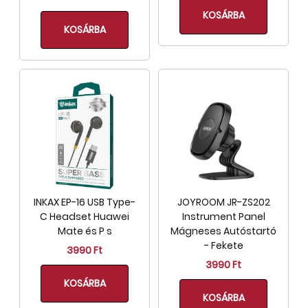
KOSÁRBA
KOSÁRBA
INKAX EP-16 USB Type-
JOYROOM JR-ZS202
C Headset Huawei
Instrument Panel
Mate és P s
Mágneses Autóstartó
- Fekete
3990 Ft
3990 Ft
KOSÁRBA
KOSÁRBA