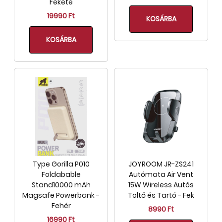
Fekete
19990 Ft
KOSÁRBA
KOSÁRBA
Type Gorilla P010
JOYROOM JR-ZS241
Foldabable
Autómata Air Vent
Stand10000 mAh
15W Wireless Autós
Magsafe Powerbank -
Töltő és Tartó - Fek
Fehér
8990 Ft
16990 Ft