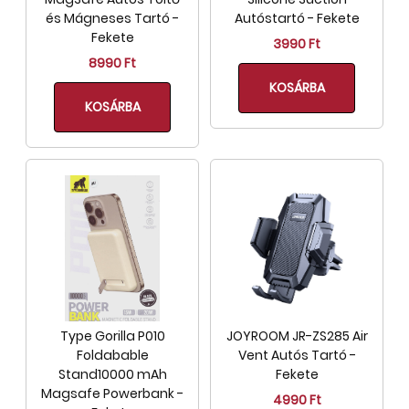
és Mágneses Tartó -
Autóstartó - Fekete
Fekete
3990 Ft
8990 Ft
KOSÁRBA
KOSÁRBA
Type Gorilla P010
JOYROOM JR-ZS285 Air
Foldabable
Vent Autós Tartó -
Stand10000 mAh
Fekete
Magsafe Powerbank -
4990 Ft