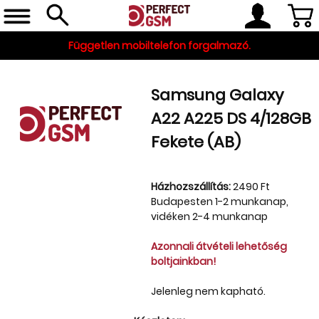
Független mobiltelefon forgalmazó.
Samsung Galaxy
A22 A225 DS 4/128GB
Fekete (AB)
Házhozszállítás:
2490 Ft
Budapesten 1-2 munkanap,
Telefon, tablet, okosóra
vidéken 2-4 munkanap
Készleten
Azonnali átvételi lehetőség
Gyári tartozékok
boltjainkban!
és szerviz alkatrészek
Jelenleg nem kapható.
Tartozékok