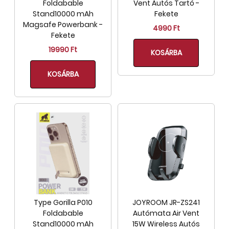
Foldabable
Vent Autós Tartó -
Stand10000 mAh
Fekete
Magsafe Powerbank -
4990 Ft
Fekete
19990 Ft
KOSÁRBA
KOSÁRBA
Type Gorilla P010
JOYROOM JR-ZS241
Foldabable
Autómata Air Vent
Stand10000 mAh
15W Wireless Autós