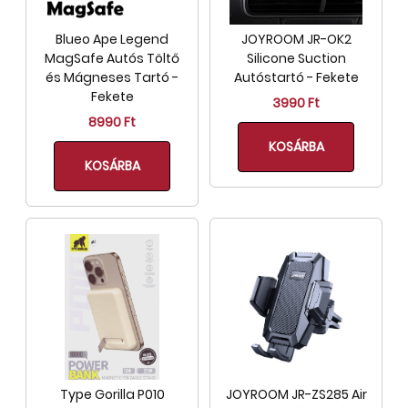
Blueo Ape Legend
JOYROOM JR-OK2
MagSafe Autós Töltő
Silicone Suction
és Mágneses Tartó -
Autóstartó - Fekete
Fekete
3990 Ft
8990 Ft
KOSÁRBA
KOSÁRBA
Type Gorilla P010
JOYROOM JR-ZS285 Air