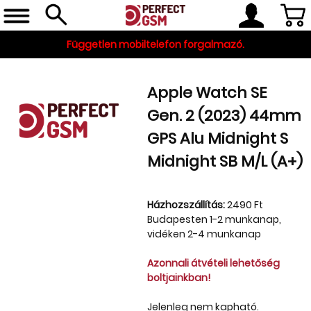
Független mobiltelefon forgalmazó.
Apple Watch SE
Gen. 2 (2023) 44mm
GPS Alu Midnight S
Midnight SB M/L (A+)
Telefon, tablet, okosóra
Házhozszállítás:
2490 Ft
Budapesten 1-2 munkanap,
Készleten
vidéken 2-4 munkanap
Gyári tartozékok
Azonnali átvételi lehetőség
boltjainkban!
és szerviz alkatrészek
Tartozékok
Jelenleg nem kapható.