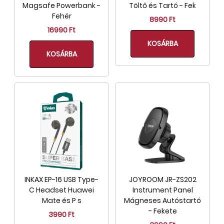
Magsafe Powerbank -
Töltő és Tartó - Fek
Fehér
8990 Ft
16990 Ft
KOSÁRBA
KOSÁRBA
INKAX EP-16 USB Type-
JOYROOM JR-ZS202
C Headset Huawei
Instrument Panel
Mate és P s
Mágneses Autóstartó
- Fekete
3990 Ft