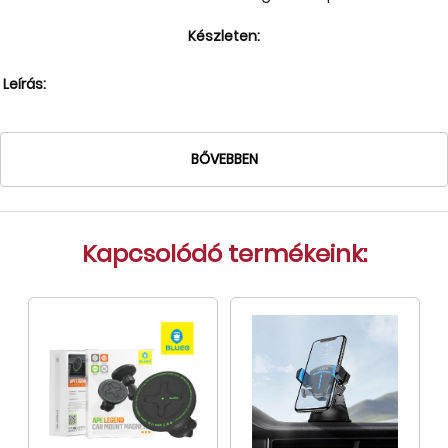
Tok, kábel, töltő, tartó
Készleten:
Információk
Leírás:
Szállítás, fizetés, garancia
Kapcsolat
BŐVEBBEN
Cégünkről, elérhetőségek
Kapcsolódó termékeink: