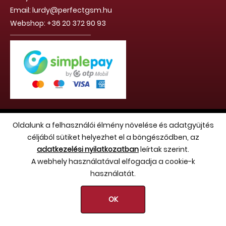
Email: lurdy@perfectgsm.hu
Webshop: +36 20 372 90 93
Copyright 2026 (c) Hello Benvin Kft. - Minden jog fenntartva
Oldalunk a felhasználói élmény növelése és adatgyüjtés
céljából sütiket helyezhet el a böngésződben, az
adatkezelési nyilatkozatban
leírtak szerint.
A webhely használatával elfogadja a cookie-k
használatát.
OK