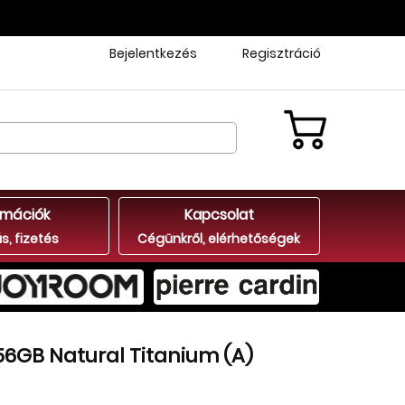
Bejelentkezés
Regisztráció
rmációk
Kapcsolat
ás, fizetés
Cégünkről, elérhetőségek
56GB Natural Titanium (A)