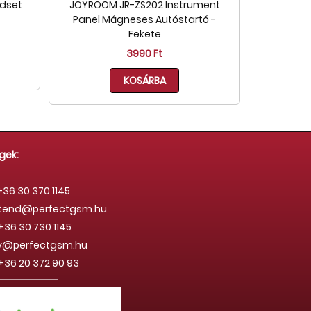
adset
JOYROOM JR-ZS202 Instrument
Panel Mágneses Autóstartó -
Fekete
3990 Ft
KOSÁRBA
gek:
36 30 370 1145
stend@perfectgsm.hu
+36 30 730 1145
rdy@perfectgsm.hu
36 20 372 90 93