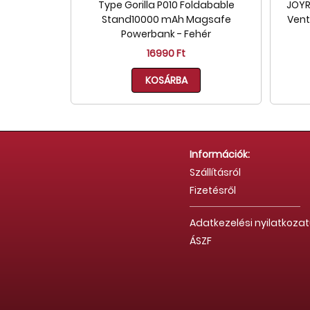
Type Gorilla P010 Foldabable
JOYR
Stand10000 mAh Magsafe
Vent
Powerbank - Fehér
16990 Ft
KOSÁRBA
Információk:
Szállításról
Fizetésről
Adatkezelési nyilatkoza
ÁSZF