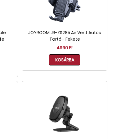
ble
JOYROOM JR-ZS285 Air Vent Autós
fe
Tartó - Fekete
4990 Ft
KOSÁRBA