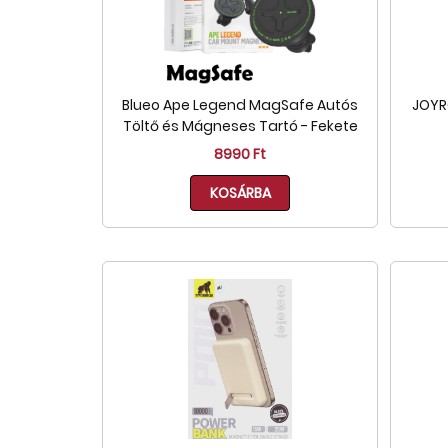
Blueo Ape Legend MagSafe Autós
JOYR
Töltő és Mágneses Tartó - Fekete
8990 Ft
KOSÁRBA