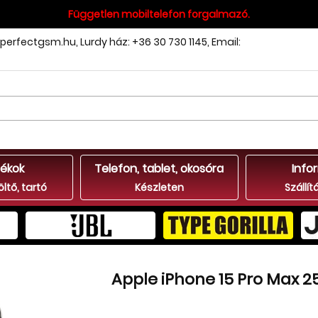
Független mobiltelefon forgalmazó.
perfectgsm.hu
,
Lurdy ház: +36 30 730 1145
,
Email:
ékok
Telefon, tablet, okosóra
Info
öltő, tartó
Készleten
Szállít
Apple iPhone 15 Pro Max 2