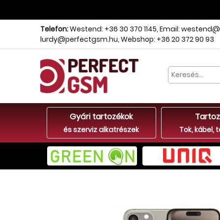
Telefon:
Westend: +36 30 370 1145
,
Email: westend@
lurdy@perfectgsm.hu
,
Webshop: +36 20 372 90 93
Gyári tartozékok
Tartoz
és szerviz alkatrészek
Tok, kábel, t