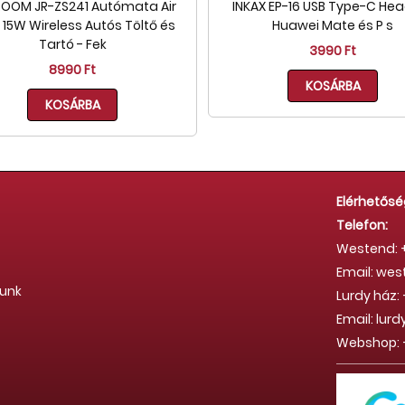
OOM JR-ZS241 Autómata Air
INKAX EP-16 USB Type-C He
 15W Wireless Autós Töltő és
Huawei Mate és P s
Tartó - Fek
3990 Ft
8990 Ft
KOSÁRBA
KOSÁRBA
Elérhetősé
Telefon:
Westend: +
Email: we
tunk
Lurdy ház: 
Email: lu
Webshop: +