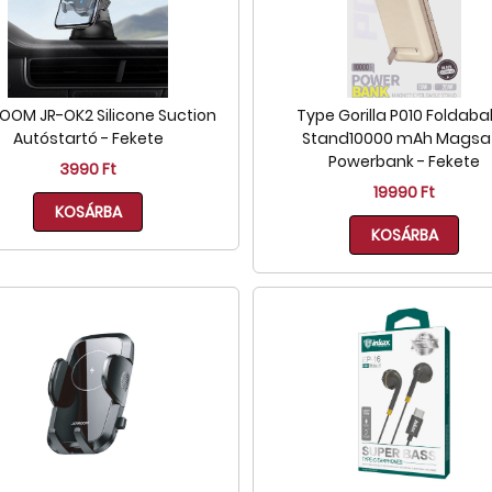
OOM JR-OK2 Silicone Suction
Type Gorilla P010 Foldaba
Autóstartó - Fekete
Stand10000 mAh Magsa
Powerbank - Fekete
3990 Ft
19990 Ft
KOSÁRBA
KOSÁRBA