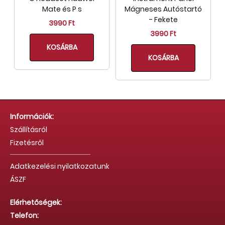
Mate és P s
Mágneses Autóstartó
- Fekete
3990 Ft
3990 Ft
KOSÁRBA
KOSÁRBA
Információk:
Szállításról
Fizetésről
Adatkezelési nyilatkozatunk
ÁSZF
Elérhetőségek:
Telefon: