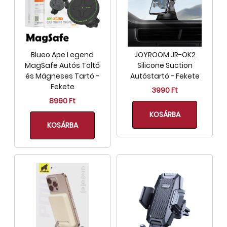
Blueo Ape Legend
JOYROOM JR-OK2
MagSafe Autós Töltő
Silicone Suction
és Mágneses Tartó -
Autóstartó - Fekete
Fekete
3990 Ft
8990 Ft
KOSÁRBA
KOSÁRBA