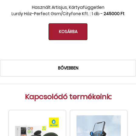
Használt Artisjus, Kártyafüggetlen
Tok, kábel, töltő, tartó
Lurdy Ház-Perfect Gsm/Cityfone Kft. : 1 db -
245000 Ft
Információk
Szállítás, fizetés, garancia
KOSÁRBA
Kapcsolat
Cégünkről, elérhetőségek
BŐVEBBEN
Kapcsolódó termékeink: