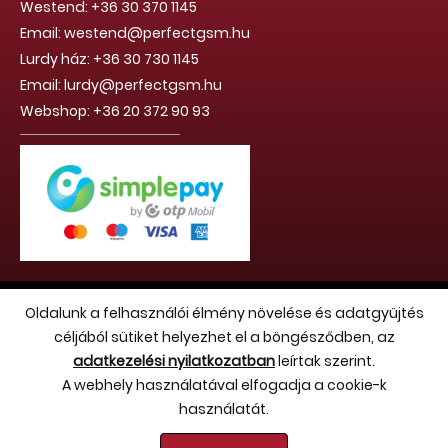
Westend: +36 30 370 1145
Email: westend@perfectgsm.hu
Lurdy ház: +36 30 730 1145
Email: lurdy@perfectgsm.hu
Webshop: +36 20 372 90 93
Copyright 2026 (c) Hello Benvin Kft. - Minden jog fenntartva
Oldalunk a felhasználói élmény növelése és adatgyüjtés
céljából sütiket helyezhet el a böngésződben, az
adatkezelési nyilatkozatban
leírtak szerint.
A webhely használatával elfogadja a cookie-k
használatát.