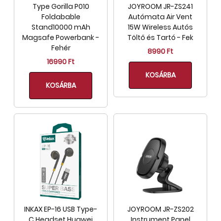
Type Gorilla P010
JOYROOM JR-ZS241
Foldabable
Autómata Air Vent
Stand10000 mAh
15W Wireless Autós
Magsafe Powerbank -
Töltő és Tartó - Fek
Fehér
8990 Ft
16990 Ft
KOSÁRBA
KOSÁRBA
INKAX EP-16 USB Type-
JOYROOM JR-ZS202
C Headset Huawei
Instrument Panel