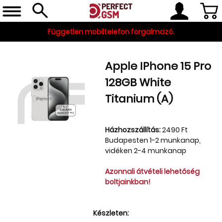
Független mobiltelefon forgalmazó.
Apple IPhone 15 Pro
128GB White
Titanium (A)
Házhozszállítás:
2490 Ft
Budapesten 1-2 munkanap,
Telefon, tablet, okosóra
vidéken 2-4 munkanap
Készleten
Azonnali átvételi lehetőség
Gyári tartozékok
boltjainkban!
és szerviz alkatrészek
Készleten:
Tartozékok