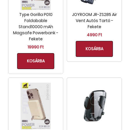
Type Gorilla P010
JOYROOM JR-ZS285 Air
Foldabable
Vent Autós Tartó -
Stand10000 mAh
Fekete
Magsafe Powerbank -
4990 Ft
Fekete
19990 Ft
KOSÁRBA
KOSÁRBA