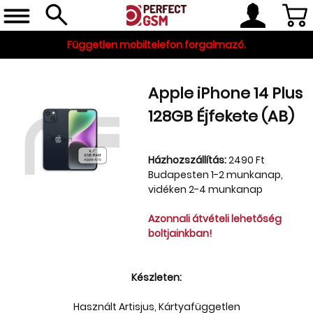
Független mobiltelefon forgalmazó.
Apple iPhone 14 Plus
128GB Éjfekete (AB)
Házhozszállítás:
2490 Ft
Budapesten 1-2 munkanap,
vidéken 2-4 munkanap
Telefon, tablet, okosóra
Azonnali átvételi lehetőség
Készleten
boltjainkban!
Gyári tartozékok
Készleten:
és szerviz alkatrészek
Használt Artisjus, Kártyafüggetlen
Tartozékok