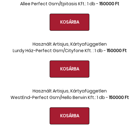
Allee Perfect Gsm/Epitasis Kft.: 1 db -
150000 Ft
Tok, kábel, töltő, tartó
Információk
KOSÁRBA
Szállítás, fizetés, garancia
Kapcsolat
Használt Artisjus, Kártyafüggetlen
Lurdy Ház-Perfect Gsm/Cityfone Kft. : 1 db -
150000 Ft
Cégünkről, elérhetőségek
KOSÁRBA
Használt Artisjus, Kártyafüggetlen
WestEnd-Perfect Gsm/Hello Benvin Kft.: 1 db -
150000 Ft
KOSÁRBA