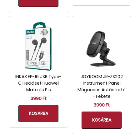
INKAX EP-16 USB Type-
JOYROOM JR-ZS202
C Headset Huawei
Instrument Panel
Mate és P s
Mágneses Autóstartó
- Fekete
3990 Ft
3990 Ft
KOSÁRBA
KOSÁRBA