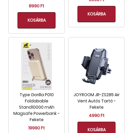
8990 Ft
KOSÁRBA
KOSÁRBA
Type Gorilla P010
JOYROOM JR-ZS285 Air
Foldabable
Vent Autós Tartó -
Stand10000 mAh
Fekete
Magsafe Powerbank -
4990 Ft
Fekete
19990 Ft
KOSÁRBA