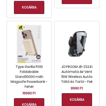
KOSÁRBA
Type Gorilla P010
JOYROOM JR-ZS241
Foldabable
Autómata Air Vent
Stand10000 mAh
15W Wireless Autós
Magsafe Powerbank -
Töltő és Tartó - Fek
Fehér
8990 Ft
16990 Ft
KOSÁRBA
KOSÁRBA