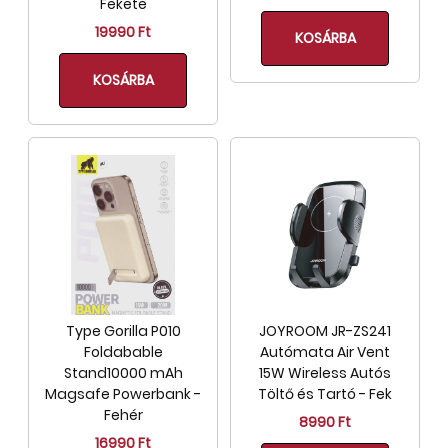
Fekete
19990 Ft
KOSÁRBA
KOSÁRBA
Type Gorilla P010
JOYROOM JR-ZS241
Foldabable
Autómata Air Vent
Stand10000 mAh
15W Wireless Autós
Magsafe Powerbank -
Töltő és Tartó - Fek
Fehér
8990 Ft
16990 Ft