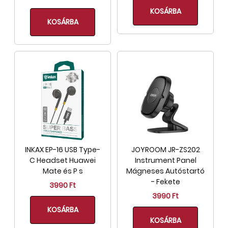
KOSÁRBA
KOSÁRBA
INKAX EP-16 USB Type-
JOYROOM JR-ZS202
C Headset Huawei
Instrument Panel
Mate és P s
Mágneses Autóstartó
- Fekete
3990 Ft
3990 Ft
KOSÁRBA
KOSÁRBA