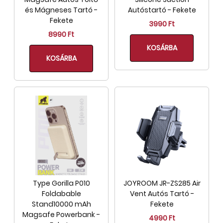
és Mágneses Tartó -
Autóstartó - Fekete
Fekete
3990 Ft
8990 Ft
KOSÁRBA
KOSÁRBA
Type Gorilla P010
JOYROOM JR-ZS285 Air
Foldabable
Vent Autós Tartó -
Stand10000 mAh
Fekete
Magsafe Powerbank -
4990 Ft