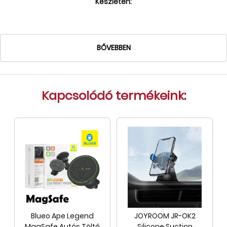
Készleten:
Tok, kábel, töltő, tartó
Információk
BŐVEBBEN
Szállítás, fizetés, garancia
Kapcsolat
Cégünkről, elérhetőségek
Kapcsolódó termékeink:
Blueo Ape Legend
JOYROOM JR-OK2
MagSafe Autós Töltő
Silicone Suction