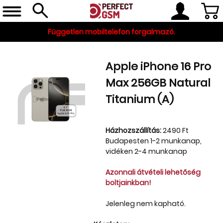
Független mobiltelefon forgalmazó.
Apple iPhone 16 Pro
Max 256GB Natural
Titanium (A)
Házhozszállítás:
2490 Ft
Budapesten 1-2 munkanap,
Telefon, tablet, okosóra
vidéken 2-4 munkanap
Készleten
Azonnali átvételi lehetőség
Gyári tartozékok
boltjainkban!
és szerviz alkatrészek
Jelenleg nem kapható.
Tartozékok