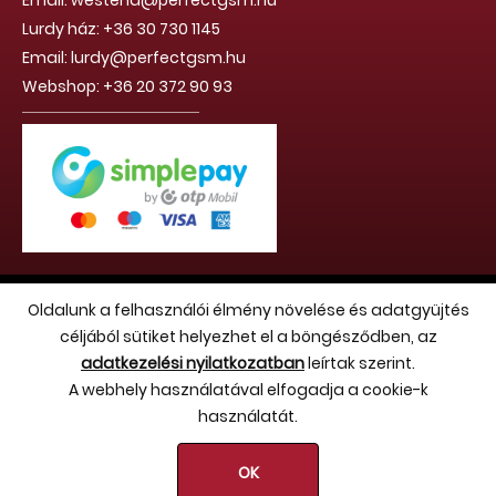
Email: westend@perfectgsm.hu
Lurdy ház: +36 30 730 1145
Email: lurdy@perfectgsm.hu
Webshop: +36 20 372 90 93
Copyright 2026 (c) Hello Benvin Kft. - Minden jog fenntartva
Oldalunk a felhasználói élmény növelése és adatgyüjtés
céljából sütiket helyezhet el a böngésződben, az
adatkezelési nyilatkozatban
leírtak szerint.
A webhely használatával elfogadja a cookie-k
használatát.
OK