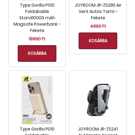
Type Gorilla P010
JOYROOM JR-ZS285 Air
Foldabable
Vent Autós Tartó -
Stand10000 mAh
Fekete
Magsafe Powerbank -
4990 Ft
Fekete
19990 Ft
KOSÁRBA
KOSÁRBA
Type Gorilla P010
JOYROOM JR-ZS241