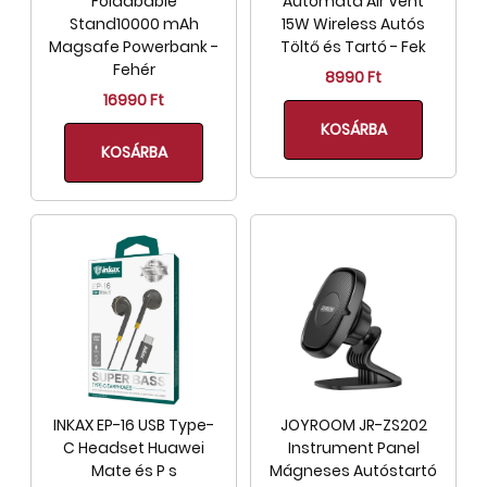
Foldabable
Autómata Air Vent
Stand10000 mAh
15W Wireless Autós
Magsafe Powerbank -
Töltő és Tartó - Fek
Fehér
8990 Ft
16990 Ft
KOSÁRBA
KOSÁRBA
INKAX EP-16 USB Type-
JOYROOM JR-ZS202
C Headset Huawei
Instrument Panel
Mate és P s
Mágneses Autóstartó