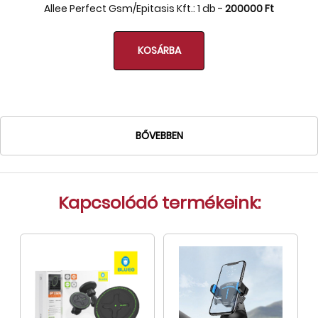
Allee Perfect Gsm/Epitasis Kft.: 1 db -
200000 Ft
Tok, kábel, töltő, tartó
Információk
KOSÁRBA
Szállítás, fizetés, garancia
Kapcsolat
Cégünkről, elérhetőségek
BŐVEBBEN
Kapcsolódó termékeink: