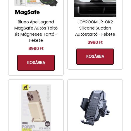
Blueo Ape Legend
JOYROOM JR-OK2
MagSafe Autós Töltő
Silicone Suction
és Mágneses Tartó -
Autóstartó - Fekete
Fekete
3990 Ft
8990 Ft
KOSÁRBA
KOSÁRBA