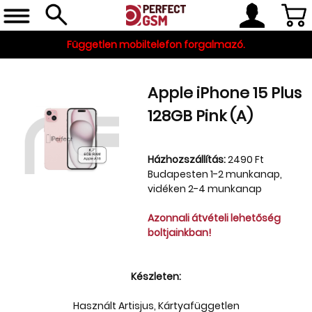
Független mobiltelefon forgalmazó.
Apple iPhone 15 Plus
128GB Pink (A)
Házhozszállítás:
2490 Ft
Budapesten 1-2 munkanap,
vidéken 2-4 munkanap
Telefon, tablet, okosóra
Azonnali átvételi lehetőség
Készleten
boltjainkban!
Gyári tartozékok
Készleten:
és szerviz alkatrészek
Használt Artisjus, Kártyafüggetlen
Tartozékok