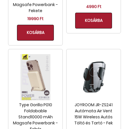
Magsafe Powerbank -
4990 Ft
Fekete
19990 Ft
KOSÁRBA
KOSÁRBA
Type Gorilla P010
JOYROOM JR-ZS241
Foldabable
Autómata Air Vent
Stand10000 mAh
15W Wireless Autós
Magsafe Powerbank -
Töltő és Tartó - Fek