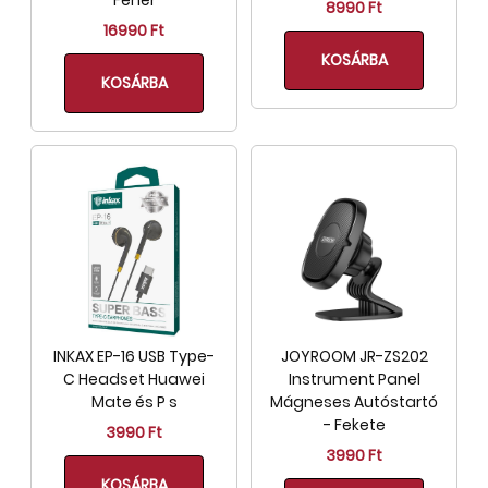
Fehér
8990 Ft
16990 Ft
KOSÁRBA
KOSÁRBA
INKAX EP-16 USB Type-
JOYROOM JR-ZS202
C Headset Huawei
Instrument Panel
Mate és P s
Mágneses Autóstartó
- Fekete
3990 Ft
3990 Ft
KOSÁRBA