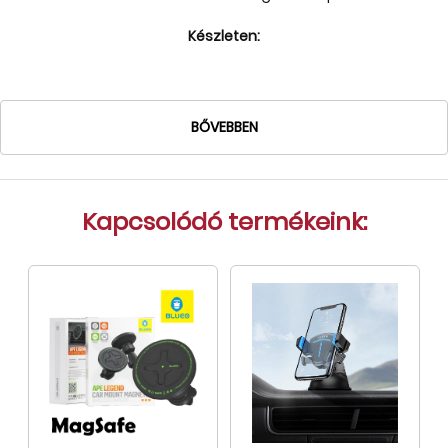
Tok, kábel, töltő, tartó
Készleten:
Információk
Szállítás, fizetés, garancia
BŐVEBBEN
Kapcsolat
Cégünkről, elérhetőségek
Kapcsolódó termékeink: