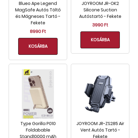
Blueo Ape Legend
JOYROOM JR-OK2
MagSafe Autós Töltő
Silicone Suction
és Mágneses Tartó -
Autóstartó - Fekete
Fekete
3990 Ft
8990 Ft
KOSÁRBA
KOSÁRBA
Type Gorilla P010
JOYROOM JR-ZS285 Air
Foldabable
Vent Autós Tartó -
Stand10000 mAh
Fekete