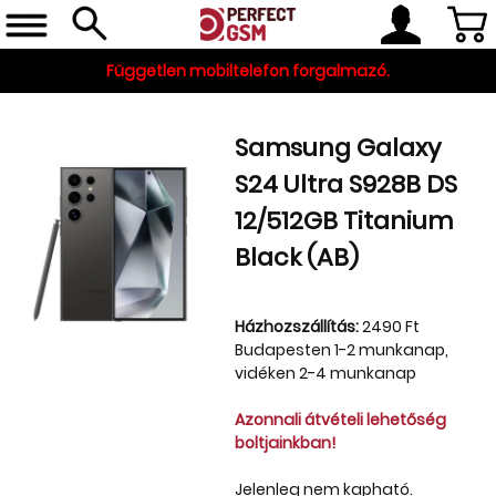
Független mobiltelefon forgalmazó.
Samsung Galaxy
S24 Ultra S928B DS
12/512GB Titanium
Black (AB)
Telefon, tablet, okosóra
Házhozszállítás:
2490 Ft
Budapesten 1-2 munkanap,
Készleten
vidéken 2-4 munkanap
Gyári tartozékok
Azonnali átvételi lehetőség
boltjainkban!
és szerviz alkatrészek
Tartozékok
Jelenleg nem kapható.