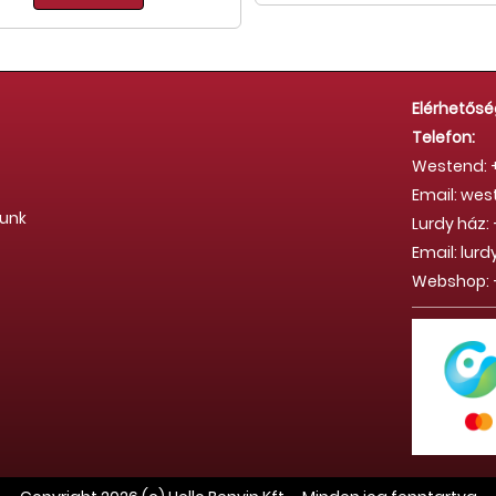
Elérhetősé
Telefon:
Westend: +
Email: we
tunk
Lurdy ház: 
Email: lu
Webshop: +