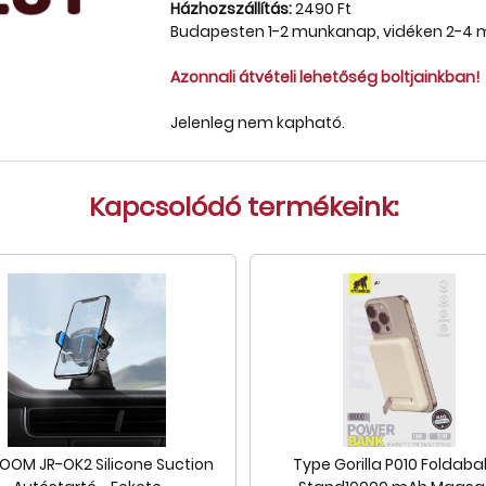
Házhozszállítás:
2490 Ft
Budapesten 1-2 munkanap, vidéken 2-4
Azonnali átvételi lehetőség boltjainkban!
Jelenleg nem kapható.
Kapcsolódó termékeink:
OOM JR-OK2 Silicone Suction
Type Gorilla P010 Foldaba