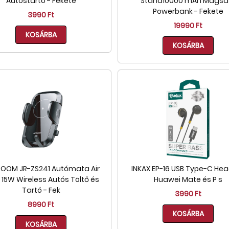
Autóstartó - Fekete
Stand10000 mAh Magsa
Powerbank - Fekete
3990 Ft
19990 Ft
KOSÁRBA
KOSÁRBA
OOM JR-ZS241 Autómata Air
INKAX EP-16 USB Type-C He
 15W Wireless Autós Töltő és
Huawei Mate és P s
Tartó - Fek
3990 Ft
8990 Ft
KOSÁRBA
KOSÁRBA