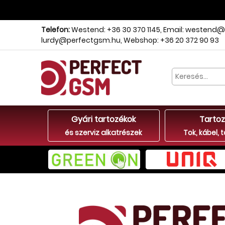
Telefon:
Westend: +36 30 370 1145
,
Email: westend@
lurdy@perfectgsm.hu
,
Webshop: +36 20 372 90 93
Gyári tartozékok
Tartoz
és szerviz alkatrészek
Tok, kábel, t