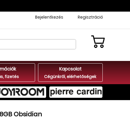
Bejelentkezés
Regisztráció
rmációk
Kapcsolat
ás, fizetés
Cégünkről, elérhetőségek
28GB Obsidian