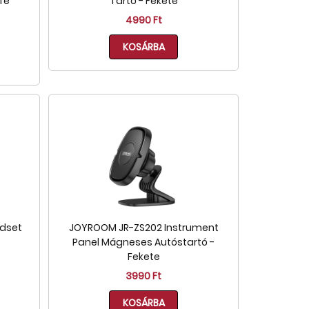
fe
Tartó - Fekete
4990 Ft
KOSÁRBA
adset
JOYROOM JR-ZS202 Instrument
Panel Mágneses Autóstartó -
Fekete
3990 Ft
KOSÁRBA