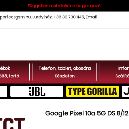
Független mobiltelefon forgalmazó.
perfectgsm.hu
,
Lurdy ház: +36 30 730 1145
,
Email:
ékok
Telefon, tablet, okosóra
Info
öltő, tartó
Készleten
Szállít
Google Pixel 10a 5G DS 8/1