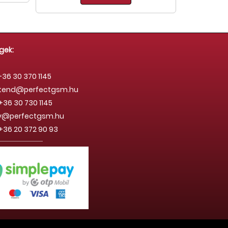
gek:
36 30 370 1145
stend@perfectgsm.hu
+36 30 730 1145
rdy@perfectgsm.hu
36 20 372 90 93