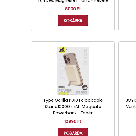
Töltő és Mágneses Tartó - Fekete
8990 Ft
KOSÁRBA
Type Gorilla P010 Foldabable
JOYR
Stand10000 mAh Magsafe
Vent
Powerbank - Fehér
16990 Ft
KOSÁRBA