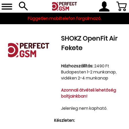
Független mobiltelefon forgalmazó.
SHOKZ OpenFit Air
Fekete
Házhozszállítás:
2490 Ft
Budapesten 1-2 munkanap,
vidéken 2-4 munkanap
Telefon, tablet, okosóra
Azonnali átvételi lehetőség
Készleten
boltjainkban!
Gyári tartozékok
Jelenleg nem kapható.
és szerviz alkatrészek
Készleten:
Tartozékok