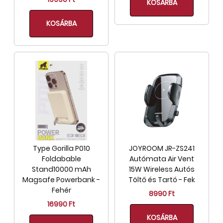
KOSÁRBA
KOSÁRBA
Type Gorilla P010
JOYROOM JR-ZS241
Foldabable
Autómata Air Vent
Stand10000 mAh
15W Wireless Autós
Magsafe Powerbank -
Töltő és Tartó - Fek
Fehér
8990 Ft
16990 Ft
KOSÁRBA