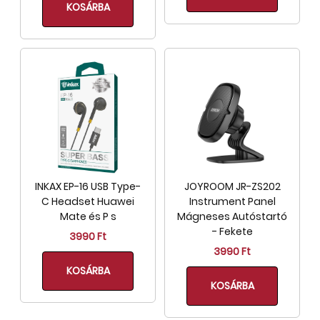
KOSÁRBA
INKAX EP-16 USB Type-
JOYROOM JR-ZS202
C Headset Huawei
Instrument Panel
Mate és P s
Mágneses Autóstartó
- Fekete
3990 Ft
3990 Ft
KOSÁRBA
KOSÁRBA