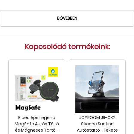
Tok, kábel, töltő, tartó
BŐVEBBEN
Információk
Szállítás, fizetés, garancia
Kapcsolat
Kapcsolódó termékeink:
Cégünkről, elérhetőségek
Blueo Ape Legend
JOYROOM JR-OK2
MagSafe Autós Töltő
Silicone Suction
és Mágneses Tartó -
Autóstartó - Fekete