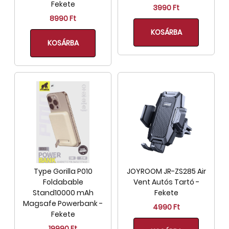
Fekete
3990 Ft
8990 Ft
KOSÁRBA
KOSÁRBA
Type Gorilla P010
JOYROOM JR-ZS285 Air
Foldabable
Vent Autós Tartó -
Stand10000 mAh
Fekete
Magsafe Powerbank -
4990 Ft
Fekete
19990 Ft